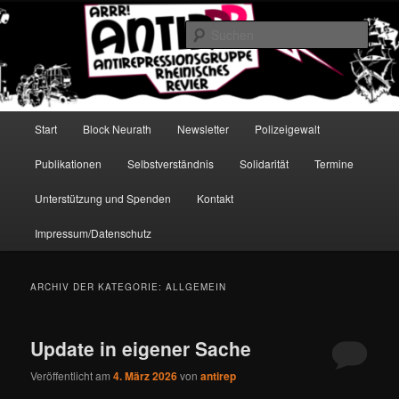
Zum
Zum
Antirepressionsgruppe Rheinisches Revier
primären
sekundären
Such
Inhalt
Inhalt
springen
springen
AntiRRR
Hauptmenü
Start
Block Neurath
Newsletter
Polizeigewalt
Publikationen
Selbstverständnis
Solidarität
Termine
Unterstützung und Spenden
Kontakt
Impressum/Datenschutz
ARCHIV DER KATEGORIE:
ALLGEMEIN
Update in eigener Sache
Veröffentlicht am
4. März 2026
von
antirep