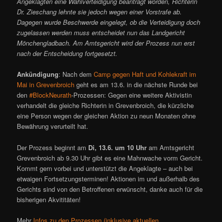
Angeklagten eine Wahlverteidigung beantragt worden, Richterin
Dr. Zieschang lehnte sie jedoch wegen einer Vorstrafe ab.
Dagegen wurde Beschwerde eingelegt, ob die Verteidigung doch
zugelassen werden muss entscheidet nun das Landgericht
Mönchengladbach. Am Amtsgericht wird der Prozess nun erst
nach der Entscheidung fortgesetzt.
Ankündigung
: Nach dem
Camp gegen Haft und Kohlekraft im
Mai in Grevenbroich
geht es am 13.6. in die nächste Runde bei
den
#BlockNeurath
-Prozessen: Gegen eine weitere Aktivistin
verhandelt die gleiche Richterin in Grevenbroich, die kürzliche
eine Person wegen der gleichen Aktion zu neun Monaten ohne
Bewährung verurteilt hat.
Der Prozess beginnt am
Di, 13.6. um 10 Uhr
am Amtsgericht
Grevenbroich ab 9.30 Uhr gibt es eine Mahnwache vorm Gericht.
Kommt gern vorbei und unterstützt die Angeklagte – auch bei
etwaigen Fortsetzungsterminen! Aktionen im und außerhalb des
Gerichts sind von den Betroffenen erwünscht, danke auch für die
bisherigen Akvititäten!
Mehr
Infos zu den Prozessen (inklusive aktuellen