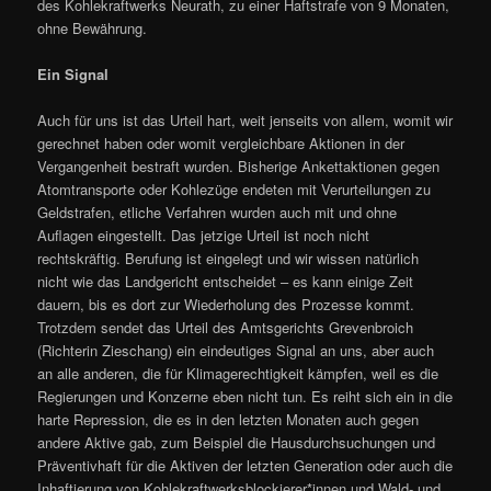
des Kohlekraftwerks Neurath, zu einer Haftstrafe von 9 Monaten,
ohne Bewährung.
Ein Signal
Auch für uns ist das Urteil hart, weit jenseits von allem, womit wir
gerechnet haben oder womit vergleichbare Aktionen in der
Vergangenheit bestraft wurden. Bisherige Ankettaktionen gegen
Atomtransporte oder Kohlezüge endeten mit Verurteilungen zu
Geldstrafen, etliche Verfahren wurden auch mit und ohne
Auflagen eingestellt. Das jetzige Urteil ist noch nicht
rechtskräftig. Berufung ist eingelegt und wir wissen natürlich
nicht wie das Landgericht entscheidet – es kann einige Zeit
dauern, bis es dort zur Wiederholung des Prozesse kommt.
Trotzdem sendet das Urteil des Amtsgerichts Grevenbroich
(Richterin Zieschang) ein eindeutiges Signal an uns, aber auch
an alle anderen, die für Klimagerechtigkeit kämpfen, weil es die
Regierungen und Konzerne eben nicht tun. Es reiht sich ein in die
harte Repression, die es in den letzten Monaten auch gegen
andere Aktive gab, zum Beispiel die Hausdurchsuchungen und
Präventivhaft für die Aktiven der letzten Generation oder auch die
Inhaftierung von Kohlekraftwerksblockierer*innen und Wald- und