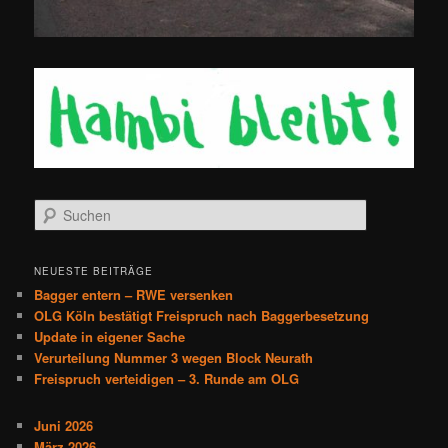
S
u
c
h
NEUESTE BEITRÄGE
e
Bagger entern – RWE versenken
n
OLG Köln bestätigt Freispruch nach Baggerbesetzung
Update in eigener Sache
Verurteilung Nummer 3 wegen Block Neurath
Freispruch verteidigen – 3. Runde am OLG
Juni 2026
März 2026