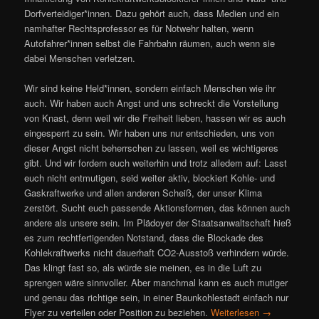
Dorfverteidiger*innen. Dazu gehört auch, dass Medien und ein
namhafter Rechtsprofessor es für Notwehr halten, wenn
Autofahrer*innen selbst die Fahrbahn räumen, auch wenn sie
dabei Menschen verletzen.
Wir sind keine Held*innen, sondern einfach Menschen wie ihr
auch. Wir haben auch Angst und uns schreckt die Vorstellung
von Knast, denn weil wir die Freiheit lieben, hassen wir es auch
eingesperrt zu sein. Wir haben uns nur entschieden, uns von
dieser Angst nicht beherrschen zu lassen, weil es wichtigeres
gibt. Und wir fordern euch weiterhin und trotz alledem auf: Lasst
euch nicht entmutigen, seid weiter aktiv, blockiert Kohle- und
Gaskraftwerke und allen anderen Scheiß, der unser Klima
zerstört. Sucht euch passende Aktionsformen, das können auch
andere als unsere sein. Im Plädoyer der Staatsanwaltschaft hieß
es zum rechtfertigenden Notstand, dass die Blockade des
Kohlekraftwerks nicht dauerhaft CO2-Ausstoß verhindern würde.
Das klingt fast so, als würde sie meinen, es in die Luft zu
sprengen wäre sinnvoller. Aber manchmal kann es auch mutiger
und genau das richtige sein, in einer Baunkohlestadt einfach nur
Flyer zu verteilen oder Position zu beziehen.
Weiterlesen
→