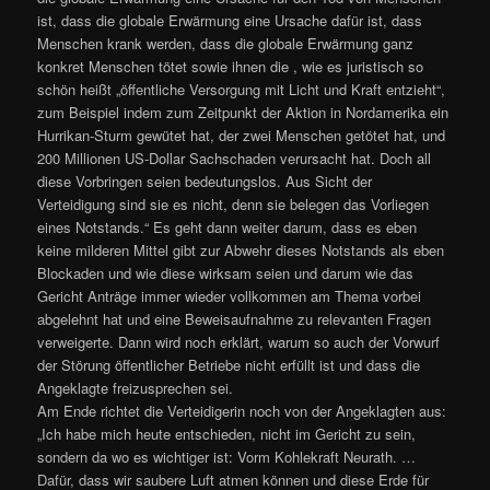
ist, dass die globale Erwärmung eine Ursache dafür ist, dass
Menschen krank werden, dass die globale Erwärmung ganz
konkret Menschen tötet sowie ihnen die , wie es juristisch so
schön heißt „öffentliche Versorgung mit Licht und Kraft entzieht“,
zum Beispiel indem zum Zeitpunkt der Aktion in Nordamerika ein
Hurrikan-Sturm gewütet hat, der zwei Menschen getötet hat, und
200 Millionen US-Dollar Sachschaden verursacht hat. Doch all
diese Vorbringen seien bedeutungslos. Aus Sicht der
Verteidigung sind sie es nicht, denn sie belegen das Vorliegen
eines Notstands.“ Es geht dann weiter darum, dass es eben
keine milderen Mittel gibt zur Abwehr dieses Notstands als eben
Blockaden und wie diese wirksam seien und darum wie das
Gericht Anträge immer wieder vollkommen am Thema vorbei
abgelehnt hat und eine Beweisaufnahme zu relevanten Fragen
verweigerte. Dann wird noch erklärt, warum so auch der Vorwurf
der Störung öffentlicher Betriebe nicht erfüllt ist und dass die
Angeklagte freizusprechen sei.
Am Ende richtet die Verteidigerin noch von der Angeklagten aus:
„Ich habe mich heute entschieden, nicht im Gericht zu sein,
sondern da wo es wichtiger ist: Vorm Kohlekraft Neurath. …
Dafür, dass wir saubere Luft atmen können und diese Erde für