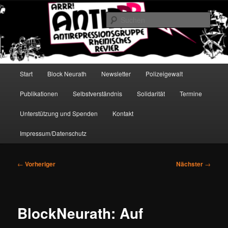
Zum
Antirepressionsgruppe Rheinisches Revier
primären
Such
Inhalt
springen
AntiRRR
Hauptmenü
Start
Block Neurath
Newsletter
Polizeigewalt
Publikationen
Selbstverständnis
Solidarität
Termine
Unterstützung und Spenden
Kontakt
Impressum/Datenschutz
Beitragsnavigation
←
Vorheriger
Nächster
→
BlockNeurath: Auf