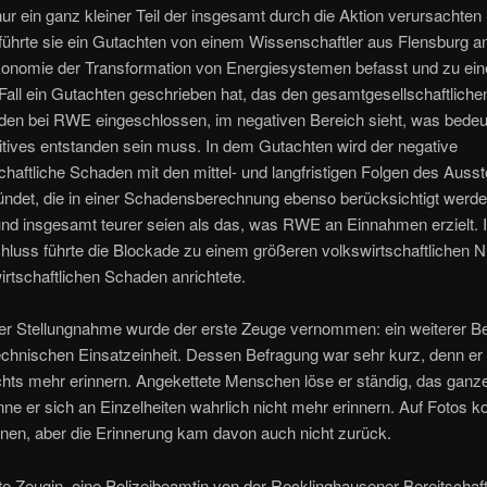
r ein ganz kleiner Teil der insgesamt durch die Aktion verursachte
führte sie ein Gutachten von einem Wissenschaftler aus Flensburg an
konomie der Transformation von Energiesystemen befasst und zu ei
Fall ein Gutachten geschrieben hat, das den gesamtgesellschaftliche
den bei RWE eingeschlossen, im negativen Bereich sieht, was bedeu
tives entstanden sein muss. In dem Gutachten wird der negative
chaftliche Schaden mit den mittel- und langfristigen Folgen des Auss
ndet, die in einer Schadensberechnung ebenso berücksichtigt werd
nd insgesamt teurer seien als das, was RWE an Einnahmen erzielt. 
luss führte die Blockade zu einem größeren volkswirtschaftlichen N
wirtschaftlichen Schaden anrichtete.
er Stellungnahme wurde der erste Zeuge vernommen: ein weiterer B
echnischen Einsatzeinheit. Dessen Befragung war sehr kurz, denn er
chts mehr erinnern. Angekettete Menschen löse er ständig, das ganze
nne er sich an Einzelheiten wahrlich nicht mehr erinnern. Auf Fotos k
nen, aber die Erinnerung kam davon auch nicht zurück.
e Zeugin, eine Polizeibeamtin von der Recklinghausener Bereitschaft