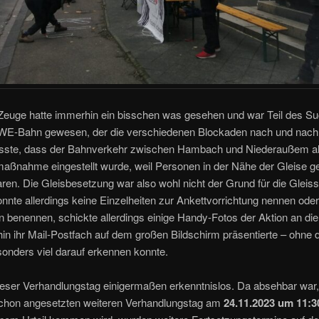
 Zeuge hatte immerhin ein bisschen was gesehen und war Teil des S
WE-Bahn gewesen, der die verschiedenen Blockaden nach und nach
usste, dass der Bahnverkehr zwischen Hambach und Niederaußem a
maßnahme eingestellt wurde, weil Personen in der Nähe der Gleise 
en. Die Gleisbesetzung war also wohl nicht der Grund für die Gleis
nnte allerdings keine Einzelheiten zur Ankettvorrichtung nennen oder
 benennen, schickte allerdings einige Handy-Fotos der Aktion an die 
hin ihr Mail-Postfach auf dem großen Bildschirm präsentierte – ohne 
onders viel darauf erkennen konnte.
ieser Verhandlungstag einigermaßen erkenntnislos. Da absehbar war
chon angesetzten weiteren Verhandlungstag am
24.11.2023 um 11:3