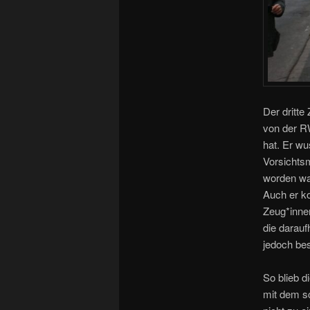
Der dritte
von der R
hat. Er w
Vorsichts
worden war
Auch er ko
Zeug*innen
die darauf
jedoch bes
So blieb d
mit dem s