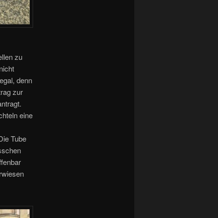
ellen zu
nicht
egal, denn
rag zur
ntragt.
hteln eine
 Die Tube
isschen
ffenbar
erwiesen