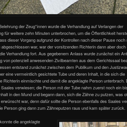
Belehrung der Zeug*innen wurde die Verhandlung auf Verlangen der
ng für weitere zehn Minuten unterbrochen, um die Öffentlichkeit herst
ss dieser Vorgang aufgrund der Kontrollen nach dieser Pause noch 
g abgeschlossen war, war der vorsitzenden Richterin dann aber doch 
 die Verhandlung fort. Aus gegebenem Anlass wurde zunächst ein Ant
g von potenziell anwesenden Zivilbeamten aus dem Gerichtssaal bea
ssen entstand zunächst zwischen dem Publikum und den Justizwac
er eine vermeintlich gesichtete Tube und deren Inhalt, in die sich die
e Richterin einmischte und damit die angeklagte Person unterbrach.
 Saales verwiesen; die Person mit der Tube nahm zuerst noch ein b
nhalt in den Mund und begann dann, sich die Zähne zu putzen, was o
 erwünscht war, denn dafür sollte die Person ebenfalls des Saales v
ie Person ging dann zum Zähneputzen raus und kam später zurück.
konnte die angeklagte