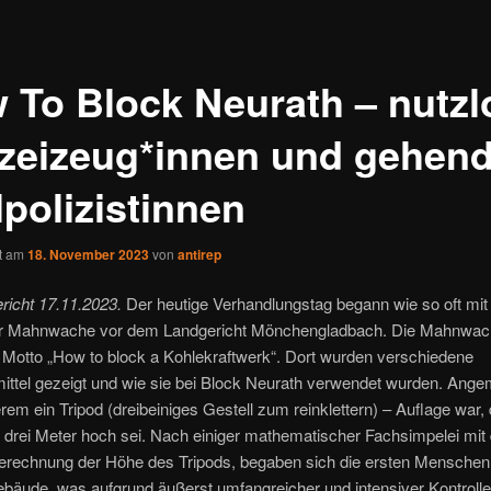
 To Block Neurath – nutzl
izeizeug*innen und gehen
lpolizistinnen
ht am
18. November 2023
von
antirep
richt 17.11.2023.
Der heutige Verhandlungstag begann wie so oft mi
r Mahnwache vor dem Landgericht Mönchengladbach. Die Mahnwac
 Motto „How to block a Kohlekraftwerk“. Dort wurden verschiedene
ittel gezeigt und wie sie bei Block Neurath verwendet wurden. Ange
rem ein Tripod (dreibeiniges Gestell zum reinklettern) – Auflage war,
drei Meter hoch sei. Nach einiger mathematischer Fachsimpelei mit 
Berechnung der Höhe des Tripods, begaben sich die ersten Menschen
bäude, was aufgrund äußerst umfangreicher und intensiver Kontroll