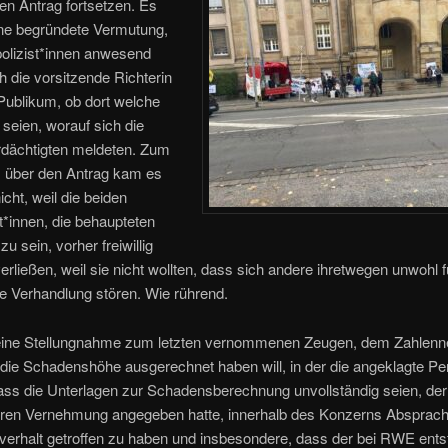
en Antrag fortsetzen. Es
ine begründete Vermutung,
polizist*innen anwesend
h die vorsitzende Richterin
 Publikum, ob dort welche
seien, worauf sich die
rdächtigten meldeten. Zum
 über den Antrag kam es
icht, weil die beiden
st*innen, die behaupteten
 zu sein, vorher freiwillig
erließen, weil sie nicht wollten, dass sich andere ihretwegen unwohl f
ie Verhandlung stören. Wie rührend.
 eine Stellungnahme zum letzten vernommenen Zeugen, dem Zahlenn
die Schadenshöhe ausgerechnet haben will, in der die angeklagte Pe
ass die Unterlagen zur Schadensberechnung unvollständig seien, der
eren Vernehmung angegeben hatte, innerhalb des Konzerns Absprac
erhalt getroffen zu haben und insbesondere, dass der bei RWE ent