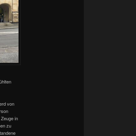
ühlten
erd von
rson
 Zeuge in
hen zu
standene