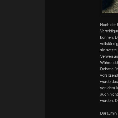
Nach der 
Verteidigu
können. Da
vollständi
sie setzte
Verweisun
Währendde
Debatte üb
vorsitzend
wurde des
von dem I
auch nicht
werden. D
Daraufhin 