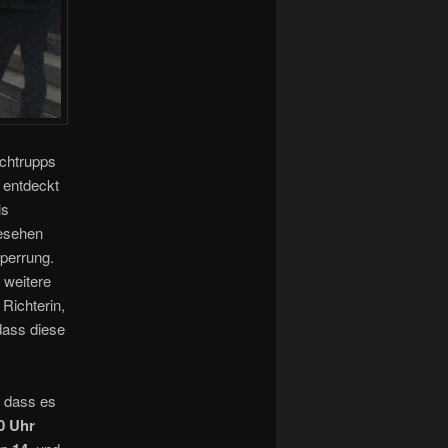
uchtrupps
 entdeckt
ls
gesehen
sperrung.
 weitere
Richterin,
dass diese
, dass es
0 Uhr