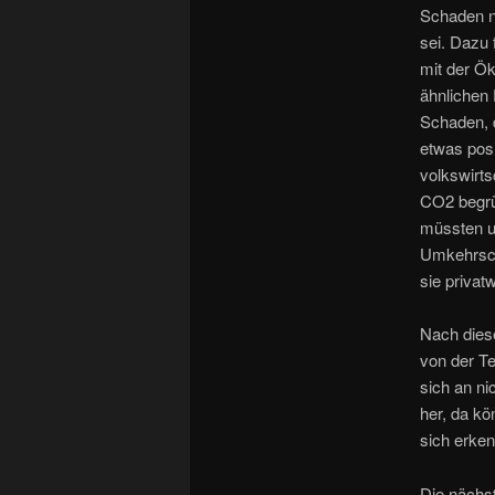
Schaden nu
sei. Dazu 
mit der Ö
ähnlichen 
Schaden, 
etwas posi
volkswirts
CO2 begrü
müssten u
Umkehrsch
sie privat
Nach dies
von der T
sich an ni
her, da kö
sich erken
Die nächst