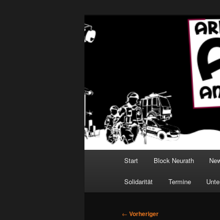
Zum
Antirepressionsgruppe Rheinis
primären
Inhalt
AntiRRR
springen
Hauptmenü
Start
Block Neurath
New
Solidarität
Termine
Unte
Beitragsnavigation
←
Vorheriger