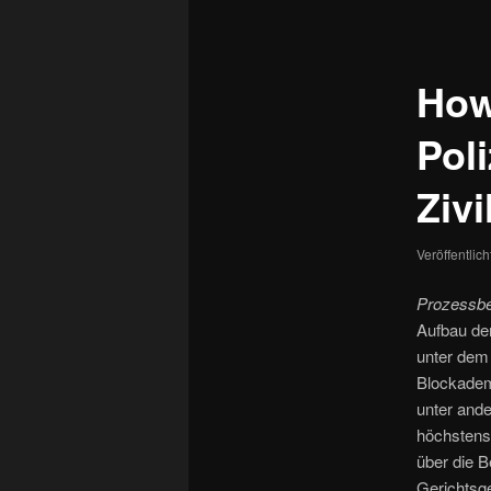
How
Pol
Zivi
Veröffentlic
Prozessbe
Aufbau de
unter dem
Blockadem
unter ande
höchstens 
über die 
Gerichtsge