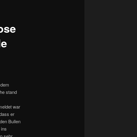
ose
de
t dem
he stand
meldet war
 dass er
den Bullen
 ins
en sehr