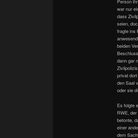
Person ihr
war nur e
dass Zivil
seien, doc
fragte ins
anwesend 
beiden Ve
Beschluss
dann gar n
Zivilpolizi
privat dort
den Saal v
oder sie d
Es folgte
RWE, der 
betonte, d
einer and
dem Sachv