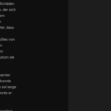
n Schäden
, der sich
nem
n
tet, dass
toßes von
en
Im
utzen als
eamter
 konnte
 sei lange
onnte er
spolizei-