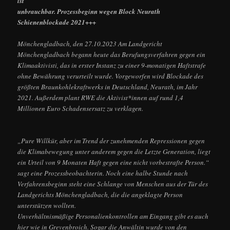
ist
unbrauchbar. Prozessbeginn wegen Block Neurath
Schienenblockade 2021+++
Mönchengladbach, den 27.10.2023 Am Landgericht
Mönchengladbach begann heute das Berufungsverfahren gegen ein
Klimaaktivisti, das in erster Instanz zu einer 9-monatigen Haftstrafe
ohne Bewährung verurteilt wurde. Vorgeworfen wird Blockade des
größten Braunkohlekraftwerks in Deutschland, Neurath, im Jahr
2021. Außerdem plant RWE die Aktivist*innen auf rund 1,4
Millionen Euro Schadensersatz zu verklagen.
„Pure Willkür, aber im Trend der zunehmenden Repressionen gegen
die Klimabewegung unter anderem gegen die Letzte Generation, liegt
ein Urteil von 9 Monaten Haft gegen eine nicht vorbestrafte Person.“
sagt eine Prozessbeobachterin. Noch eine halbe Stunde nach
Verfahrensbeginn steht eine Schlange von Menschen aus der Tür des
Landgerichts Mönchengladbach, die die angeklagte Person
unterstützen wollten.
Unverhältnismäßige Personalienkontrollen am Eingang gibt es auch
hier wie in Grevenbroich. Sogar die Anwältin wurde von den