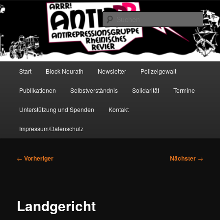
Zum
Antirepressionsgruppe Rheinisches Revier
primären
Such
Inhalt
springen
AntiRRR
Hauptmenü
Start
Block Neurath
Newsletter
Polizeigewalt
Publikationen
Selbstverständnis
Solidarität
Termine
Unterstützung und Spenden
Kontakt
Impressum/Datenschutz
Beitragsnavigation
←
Vorheriger
Nächster
→
Landgericht