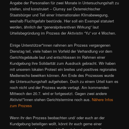
Angabe der Personalien für zwei Monate in Untersuchungshaft zu
stellen, sind konstruiert – Clumsy sei Österreichischer
Staatsbürger und Teil einer Internationalen Klimabewegung,
weshalb Fluchtgefahr bestünde. Hier soll ein Exempel statuiert
werden, ähnlich der “generalpräventiven Wirkung” laut
Urteilsbegründung im Prozess der Aktivistin “Yu” vor 4 Wochen.
Einige Unterstützer*innen nahmen am Prozess vergangenen
Dienstag teil, viele haben im Vorfeld der Verhandlung vor dem
Gerichtsgebäude laut und entschlossen im Rahmen einer
Kundgebung ihre Solidarität zum Ausdruck gebracht. Wir haben
mit unserem lokalen Protest ein breites und positives regionales
Medienecho bewirken können. Am Ende des Prozesses wurde
die Untersuchungshaft aufgehoben. Doch zu einem Urteil kam es
noch nicht und der Prozess wurde vertagt. Am kommenden
Mittwoch den 20.7. wird er fortgesetzt. Gegen zwei andere
Aktivist*Innen stehen Gerichtstermine noch aus.
Nähere Infos
zum Prozess
Wenn ihr den Prozess beobachten und/ oder euch an der
Kundgebung beteiligen wollt, könnt ihr euch gerne einer