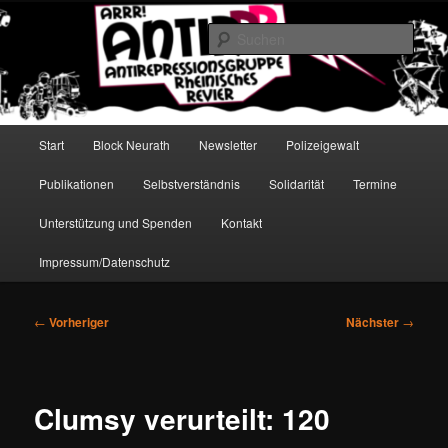
Zum
Antirepressionsgruppe Rheinisches Revier
primären
Such
Inhalt
springen
AntiRRR
Hauptmenü
Start
Block Neurath
Newsletter
Polizeigewalt
Publikationen
Selbstverständnis
Solidarität
Termine
Unterstützung und Spenden
Kontakt
Impressum/Datenschutz
Beitragsnavigation
←
Vorheriger
Nächster
→
Clumsy verurteilt: 120