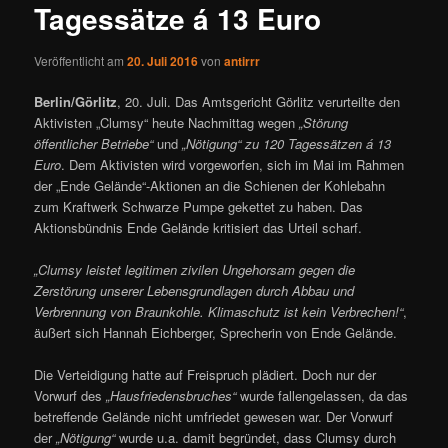
Tagessätze á 13 Euro
Veröffentlicht am
20. Juli 2016
von
antirrr
Berlin/Görlitz
, 20. Juli. Das Amtsgericht Görlitz verurteilte den
Aktivisten „Clumsy“ heute Nachmittag wegen
„Störung
öffentlicher Betriebe“
und
„Nötigung“ zu 120 Tagessätzen á 13
Euro
. Dem Aktivisten wird vorgeworfen, sich im Mai im Rahmen
der „Ende Gelände“-Aktionen an die Schienen der Kohlebahn
zum Kraftwerk Schwarze Pumpe gekettet zu haben. Das
Aktionsbündnis Ende Gelände kritisiert das Urteil scharf.
„Clumsy leistet legitimen zivilen Ungehorsam gegen die
Zerstörung unserer Lebensgrundlagen durch Abbau und
Verbrennung von Braunkohle. Klimaschutz ist kein Verbrechen!“
,
äußert sich Hannah Eichberger, Sprecherin von Ende Gelände.
Die Verteidigung hatte auf Freispruch plädiert. Doch nur der
Vorwurf des
„Hausfriedensbruches“
wurde fallengelassen, da das
betreffende Gelände nicht umfriedet gewesen war. Der Vorwurf
der
„Nötigung“
wurde u.a. damit begründet, dass Clumsy durch